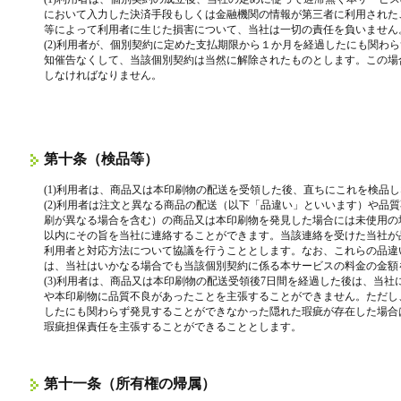
において入力した決済手段もしくは金融機関の情報が第三者に利用された
等によって利用者に生じた損害について、当社は一切の責任を負いません
(2)利用者が、個別契約に定めた支払期限から１か月を経過したにも関わ
知催告なくして、当該個別契約は当然に解除されたものとします。この場
しなければなりません。
第十条（検品等）
(1)利用者は、商品又は本印刷物の配送を受領した後、直ちにこれを検品
(2)利用者は注文と異なる商品の配送（以下「品違い」といいます）や品
刷が異なる場合を含む）の商品又は本印刷物を発見した場合には未使用の
以内にその旨を当社に連絡することができます。当該連絡を受けた当社が
利用者と対応方法について協議を行うこととします。なお、これらの品違
は、当社はいかなる場合でも当該個別契約に係る本サービスの料金の金額
(3)利用者は、商品又は本印刷物の配送受領後7日間を経過した後は、当
や本印刷物に品質不良があったことを主張することができません。ただし
したにも関わらず発見することができなかった隠れた瑕疵が存在した場合
瑕疵担保責任を主張することができることとします。
第十一条（所有権の帰属）