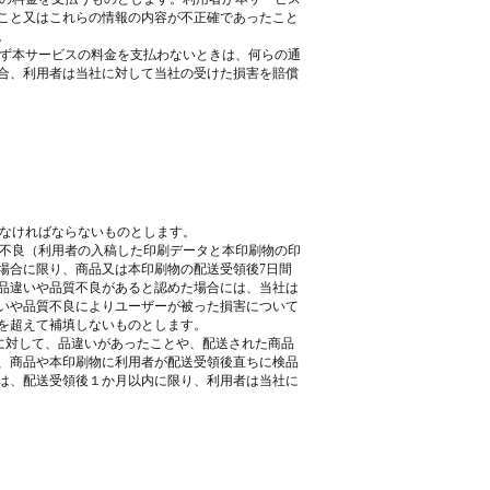
こと又はこれらの情報の内容が不正確であったこと
。
らず本サービスの料金を支払わないときは、何らの通
合、利用者は当社に対して当社の受けた損害を賠償
しなければならないものとします。
質不良（利用者の入稿した印刷データと本印刷物の印
場合に限り、商品又は本印刷物の配送受領後7日間
品違いや品質不良があると認めた場合には、当社は
いや品質不良によりユーザーが被った損害について
を超えて補填しないものとします。
社に対して、品違いがあったことや、配送された商品
、商品や本印刷物に利用者が配送受領後直ちに検品
は、配送受領後１か月以内に限り、利用者は当社に