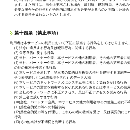
ます。また当社は、法令上要求される場合、裁判所、規制当局、その他の
必要な場合その他当社が合理的に開示する必要があるものと判断した場合
示する義務を負わないものとします。
第十四条（禁止事項）
利用者は本サービスの利用において下記に該当する行為をしてはなりません
(1) 法令に違反する行為又は犯罪行為に関連する行為
(2) 公序良俗に反する行為
(3) 当社、パートナー企業、本サービスの他の利用者、その他の第三者に
(4) 当社、パートナー企業、本サービスの他の利用者、その他の第三者
の他の権利を侵害する行為
(5) 本サービスを通じて、第三者の知的財産権等の権利を侵害する印刷
せつ表現若しくは残虐表現を含む）のデータ入稿
(6) 本サービスのネットワーク又はシステム等に著しく負荷をかける行為
(7) 本サービスの運営を妨害するおそれのある行為または本サービスの信
(8) 当社のネットワークに不正アクセス、又は不正アクセスを試みる行為
(9) 第三者に成りすます行為
(10)当社、パートナー企業、本サービスの他の利用者やその他第三者に不
(11)反社会的勢力等への利益供与
(12)反社会的勢力等を代理し、これらの者の依頼を受け、又は実質的に
行為
(13)その他当社が不適切と判断する行為