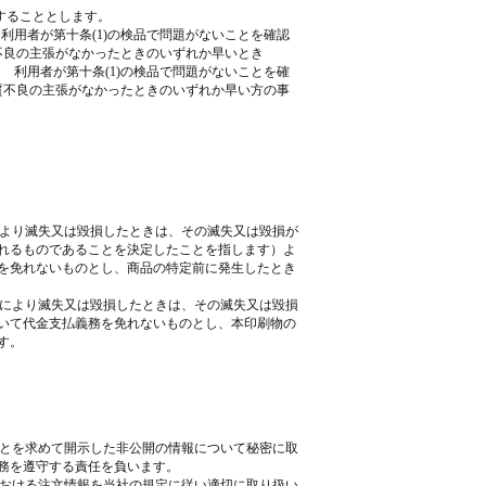
することとします。
 利用者が第十条(1)の検品で問題がないことを確認
不良の主張がなかったときのいずれか早いとき
合 利用者が第十条(1)の検品で問題がないことを確
質不良の主張がなかったときのいずれか早い方の事
により滅失又は毀損したときは、その滅失又は毀損が
れるものであることを決定したことを指します）よ
を免れないものとし、商品の特定前に発生したとき
由により滅失又は毀損したときは、その滅失又は毀損
いて代金支払義務を免れないものとし、本印刷物の
す。
ことを求めて開示した非公開の情報について秘密に取
務を遵守する責任を負います。
における注文情報を当社の規定に従い適切に取り扱い