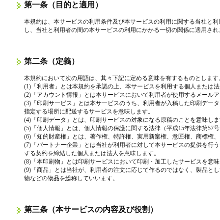
第一条（目的と適用）
本規約は、本サービスの利用条件及び本サービスの利用に関する当社と利
し、当社と利用者の間の本サービスの利用にかかる一切の関係に適用され
第二条（定義）
本規約において次の用語は、其々下記に定める意味を有するものとします
(1)「利用者」とは本規約を承認の上、本サービスを利用する個人または
(2)「アカウント情報」とは本サービスにおいて利用者が使用するメール
(3)「印刷サービス」とは本サービスのうち、利用者が入稿した印刷デー
指定する場所に配送するサービスを意味します。
(4)「印刷データ」とは、印刷サービスの対象になる原稿のことを意味し
(5)「個人情報」とは、個人情報の保護に関する法律（平成15年法律第5
(6)「知的財産権」とは、著作権、特許権、実用新案権、意匠権、商標権
(7)「パートナー企業」とは当社が利用者に対して本サービスの提供を行
する契約を締結した個人または法人を意味します。
(8)「本印刷物」とは印刷サービスにおいて印刷・加工したサービスを意
(9)「商品」とは当社が、利用者の注文に応じて作るのではなく、製品と
物などの物品を総称していいます。
第三条（本サービスの内容及び役割）