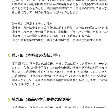
(6)当社は、利用者による注文内容又は利用者の行為が以下の事由に該当
別契約の成立前は個別契約の申込の承諾を拒否でき、個別契約の成立後も
ることができるものとし、当該解除の理由について利用者に対して開示す
第三者に対して一切の責任を負わないものとします。
①本規約に違反する全ての行為
②注文内容が法令または公序良俗に反する行為、またはその恐れのある行
③注文内容が第三者の知的財産権、肖像権、プライバシー権、名誉権その
④本サービスの運営を妨害する行為、または恐れのある行為
⑤その他個別契約の履行、継続が不適切であると当社が判断する場合
第八条（本料金の支払い等）
(1)利用者は、個別契約の成立後、当社の定めに従って遅滞無く本サービ
において入力した決済手段もしくは金融機関の情報が第三者に利用された
等によって利用者に生じた損害について、当社は一切の責任を負いません
(2)利用者が、個別契約に定めた支払期限から１か月を経過したにも関わ
知催告なくして、当該個別契約は当然に解除されたものとします。この場
しなければなりません。
第九条（商品や本印刷物の配送等）
(1)利用者は、個別契約の成立後、当社の定めに従って遅滞無く本サービ