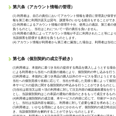
第六条（アカウント情報の管理）
(1) 利用者は、自己の責任においてアカウント情報を適切に管理及び保
報を第三者に利用許諾又は貸与、譲渡等のいかなる処分もすることができ
(2) 利用者によるアカウント情報の管理不十分、使用上の過誤、第三者
負うものとし、当社はこれについて一切の責任を負いません。
(3) 利用者の過失によってアカウント情報が不正に利用されたこと等に
当該損害を賠償する責任を負うものとします。
(4) アカウント情報が利用者から第三者に漏洩した場合は、利用者は当
第七条（個別契約の成立手続き）
(1)利用者は、本規約に基づき当社の提供する商品を購入しようとする場
による利用者から当社への直接の連絡により、個別契約の申し込みを行う
(2)利用者は、本規約に基づき商品の購入以外のサービスを受けようとす
当社への個別見積り依頼に応じて、当社が作成した見積り書によって個別
本サービスの提供に関する個別契約の申込みを行うことができるものとし
(3)当社は前項又は前々項の利用者に対して注文内容の確認連絡通知を行
とし、当該個別契約はこの承諾の通知の発信のときをもって成立するもの
(4)利用者は個別契約の成立後、本サービスの内容に応じて、印刷データ
とし、当社は当該内容を確認し、利用者に対して必要な修正を求めること
(5)利用者は、いかなる理由によるかにかかわらず、個別契約の成立時点
き、当該個別契約を解約することができないものとします。