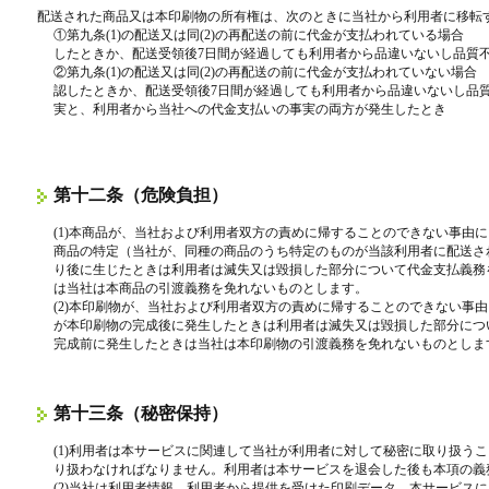
配送された商品又は本印刷物の所有権は、次のときに当社から利用者に移転
①第九条(1)の配送又は同(2)の再配送の前に代金が支払われている場合
したときか、配送受領後7日間が経過しても利用者から品違いないし品質
②第九条(1)の配送又は同(2)の再配送の前に代金が支払われていない場
認したときか、配送受領後7日間が経過しても利用者から品違いないし品
実と、利用者から当社への代金支払いの事実の両方が発生したとき
第十二条（危険負担）
(1)本商品が、当社および利用者双方の責めに帰することのできない事由
商品の特定（当社が、同種の商品のうち特定のものが当該利用者に配送さ
り後に生じたときは利用者は滅失又は毀損した部分について代金支払義務
は当社は本商品の引渡義務を免れないものとします。
(2)本印刷物が、当社および利用者双方の責めに帰することのできない事
が本印刷物の完成後に発生したときは利用者は滅失又は毀損した部分につ
完成前に発生したときは当社は本印刷物の引渡義務を免れないものとしま
第十三条（秘密保持）
(1)利用者は本サービスに関連して当社が利用者に対して秘密に取り扱う
り扱わなければなりません。利用者は本サービスを退会した後も本項の義
(2)当社は利用者情報、利用者から提供を受けた印刷データ、本サービス