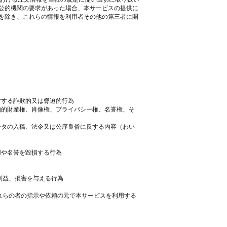
公的機関の要求があった場合、本サービスの提供に
を除き、これらの情報を利用者その他の第三者に開
。
対する詐欺的又は脅迫的行為
の知的財産権、肖像権、プライバシー権、名誉権、そ
データの入稿、法令又は公序良俗に反する内容（わい
用や名誉を毀損する行為
利益、損害を与える行為
これらの者の指示や依頼の元で本サービスを利用する